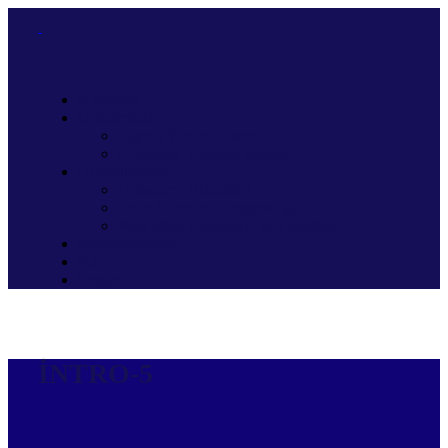
Kurumsal
Ürünlerimiz
Sigorta Yazılım Paketi
Doküman Yönetim Sistemi
Hizmetlerimiz
Outsource Hizmetleri
Proje Yönetim Danışmanlığı
Web Sitesi Geliştirme ve Yönetimi
Referanslarımız
Kariyer
İletişim
INTRO-5