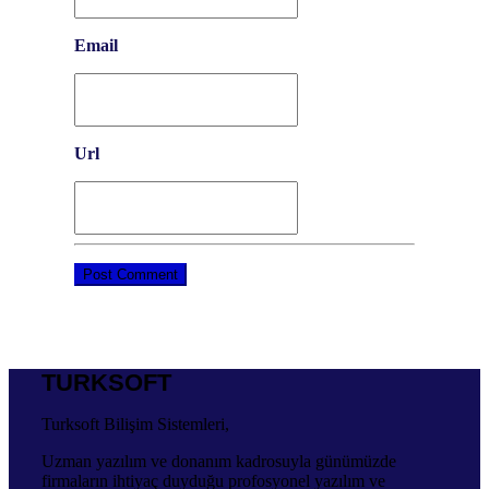
Email
Url
TURKSOFT
Turksoft Bilişim Sistemleri,
Uzman yazılım ve donanım kadrosuyla günümüzde
firmaların ihtiyaç duyduğu profosyonel yazılım ve