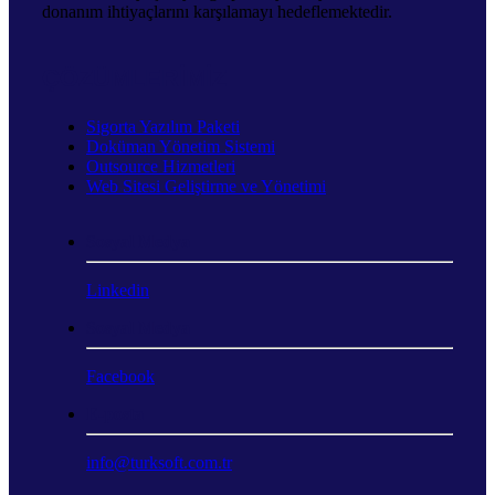
donanım ihtiyaçlarını karşılamayı hedeflemektedir.
ÇÖZÜMLERIMIZ
Sigorta Yazılım Paketi
Doküman Yönetim Sistemi
Outsource Hizmetleri
Web Sitesi Geliştirme ve Yönetimi
Sosyal Medya
Linkedin
Sosyal Medya
Facebook
E-posta
info@turksoft.com.tr